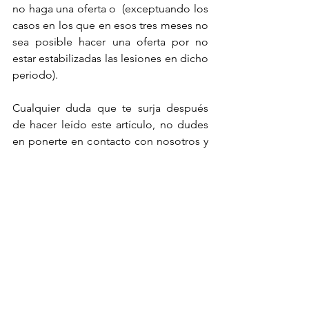
no haga una oferta o  (exceptuando los 
casos en los que en esos tres meses no 
sea posible hacer una oferta por no 
estar estabilizadas las lesiones en dicho 
periodo). 
Cualquier duda que te surja después 
de hacer leído este artículo, no dudes 
en ponerte en contacto con nosotros y 
te las aclaramos.
 Ana María Sainz
___________________________________
___________________________________
___________
*Con estabilización de las lesiones nos 
referimos a que estas o ya se han 