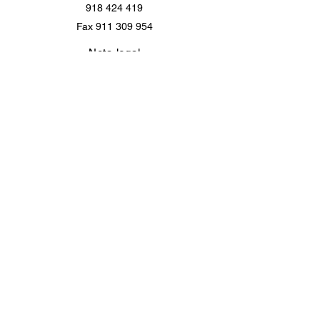
918 424 419
Fax
911 309 954
Nota legal
Contáctanos
abogados@gomezberruezo.es
Política de privacidad
Visítanos
C/ Dr. Esquerdo 37, 1º - B
28028 - Madrid
Política de cookies