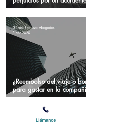
perjuicios por un accidente
de tráfico
Gómez Berruezo Abogados
3 abr 2020
¿Reembolso del viaje o bono
para gastar en la compañía
o agencia de viajes?
COVID-19
Llámanos